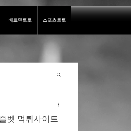
배트맨토토
스포츠토토
| 즐벳 먹튀사이트