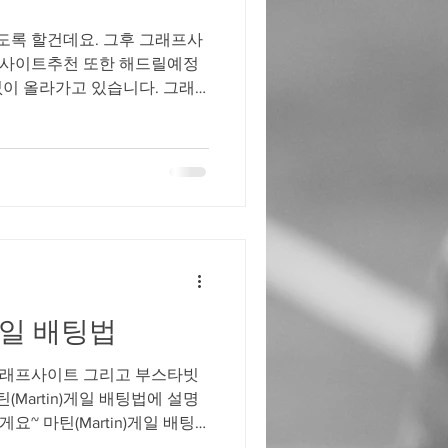
록 할건데요. 그후 그래프사
프사이트추천 또한 해드릴예정
없이 올라가고 있습니다. 그래
들어온 게임이죠. 자 즐벳 사
일 배팅법
그래프사이트 그리고 부스타빗
Martin)게일 배팅법에 설명
~ 마틴(Martin)게일 배팅
e)게일도 있습니다. 쉽게말해서