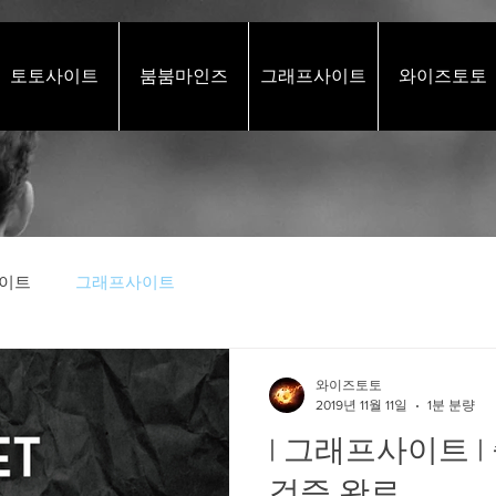
토토사이트
붐붐마인즈
그래프사이트
와이즈토토
이트
그래프사이트
와이즈토토
2019년 11월 11일
1분 분량
| 그래프사이트 
검증 완료