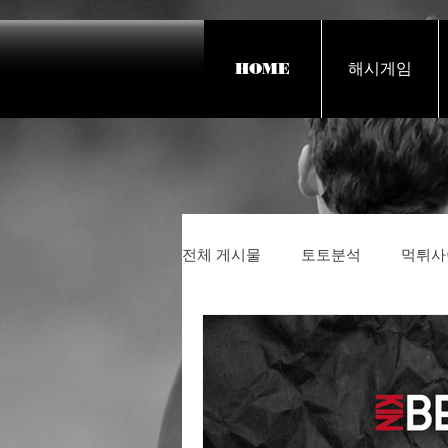
HOME
해시게임
전체 게시물
토토분석
먹튀사