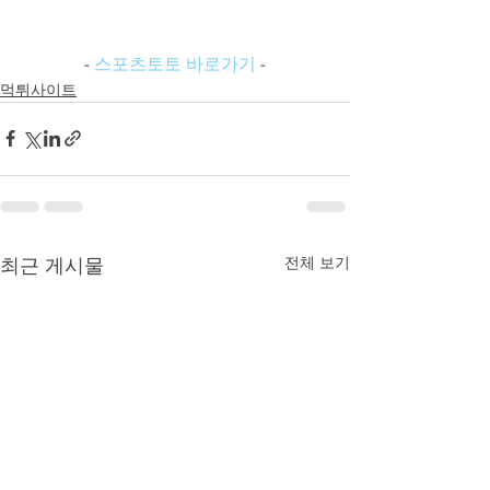
- 
스포츠토토 바로가기
 -
먹튀사이트
전체 보기
최근 게시물