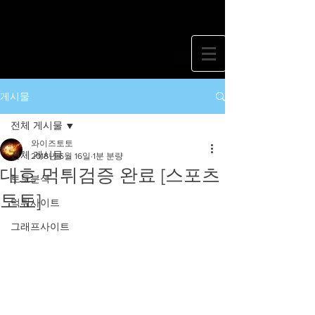
게시물
전체 게시물
와이즈토토
전체 게시물
2018년 6월 16일
1분 분량
대호 먹튀검증 완료 [스포츠
토토분석
토토]
먹튀사이트
그래프사이트