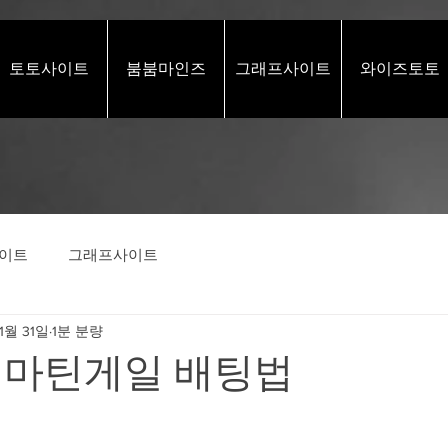
토토사이트
붐붐마인즈
그래프사이트
와이즈토토
이트
그래프사이트
1월 31일
1분 분량
 마틴게일 배팅법