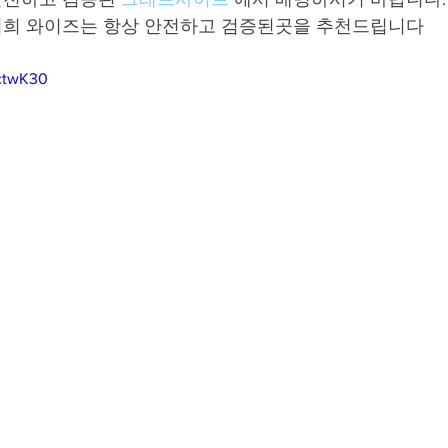
저희 와이즈는 항상 안전하고 검증된곳을 추천드립니다
hctwK30