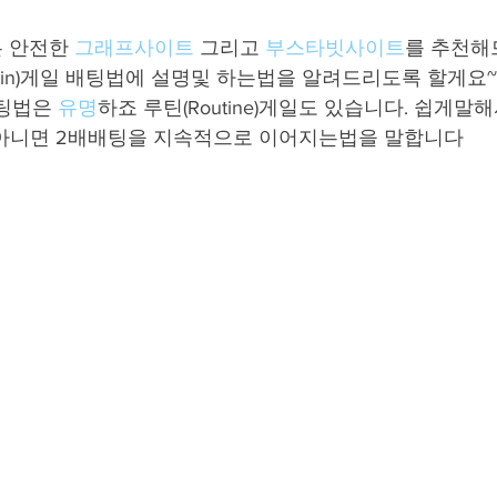
 안전한 
그래프사이트
 그리고 
부스타빗사이트
를 추천해
artin)게일 배팅법에 설명및 하는법을 알려드리도록 할게요~
배팅법은 
유명
하죠 루틴(Routine)게일도 있습니다. 쉽게말해
아니면 2배배팅을 지속적으로 이어지는법을 말합니다