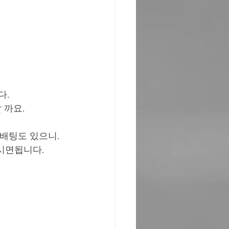
다.
 까요.
배팅도 있으니. 
하시면됩니다.