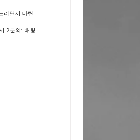
드리면서 마틴
서 2분의1 배팅 