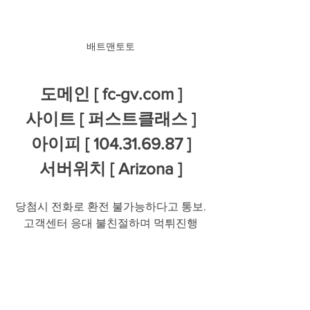
배트맨토토
도메인 [ fc-gv.com ]
사이트 [ 퍼스트클래스 ]
아이피 [ 104.31.69.87 ]
서버위치 [ Arizona ]
당첨시 전화로 환전 불가능하다고 통보.
고객센터 응대 불친절하며 먹튀진행