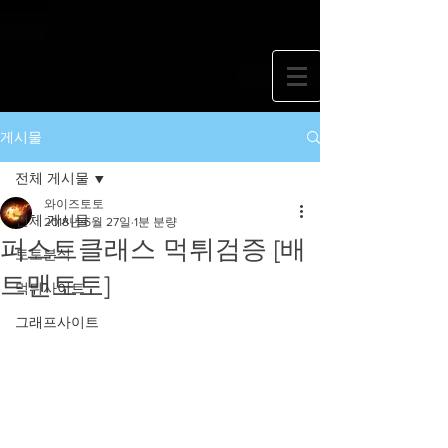
게시물
전체 게시물
와이즈토토
전체 게시물
2018년 6월 27일
1분 분량
퍼스트클래스 먹튀검증 [배
토토분석
트맨토토]
먹튀사이트
그래프사이트